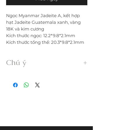
Ngọc Myanmar Jadeite A, kết hợp
hạt Jadeite Guatemala xanh, vàng
18K và kim cương
Kích thước ngọc: 12.2*9.8*2.1mm
Kích thước tổng thể: 20.3*9.8*2.1mm
Chú ý
• Sản phẩm được gia công 100% thủ
công từ ngọc Myanmar Jadeite A hoàn
toàn thiên nhiên, không xử lý dưới bất
kỳ hình thức nào.
• Freeship trong nước. Nếu đổi trả hàng
quý khách vui lòng thanh toán chi phí
ship phát sinh.
• Quý khách nhận được hàng nếu có
nứt, rạn, lỗi,... không đúng mô tả vui