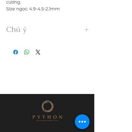
cương.
Size ngọc: 4.9-4.5-2.1mm
Chú ý
• Sản phẩm được gia công 100% thủ
công từ ngọc Myanmar Jadeite A hoàn
toàn thiên nhiên, không xử lý dưới bất
kỳ hình thức nào.
• Freeship trong nước. Nếu đổi trả hàng
quý khách vui lòng thanh toán chi phí
ship phát sinh.
• Quý khách nhận được hàng nếu có
nứt, rạn, lỗi,... không đúng mô tả vui
lòng liên hệ đổi trả ngay trong vòng
24h.
• Trước khi mua hàng quý khách vui
lòng đọc kỹ thông tin sản phẩm; kích
thước, sớ rạn, lỗi,...
• Hàng đặt gia công theo yêu cầu vui