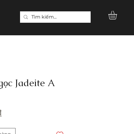
ọc Jadeite A
Giá
₫