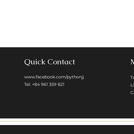
lại trọn đời, nếu k
khách thanh toán 
• Hỗ trợ trả góp vớ
Quick Contact
www.facebook.com/pythonjj
T
Tel: +84 961 359 821
L
C