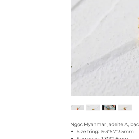
Ngọc Myanmar jadeite A, bạc
Size tổng: 19.3*5.7*3.5mm
Size ngọc: 3.3*3*1.6mm