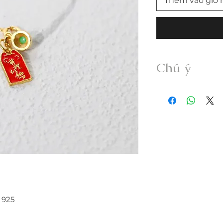
Thêm vào giỏ 
Chú ý
• Sản phẩm được g
Myanmar Jadeite A
xử lý dưới bất kỳ h
• Freeship trong n
vui lòng thanh toán
• Quý khách nhận đư
không đúng mô tả v
trong vòng 24h.
• Trước khi mua hà
thông tin sản phẩm; 
• Hàng đặt gia côn
 925
đổi trả.
• Giao hàng kèm ki