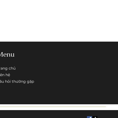
hông ra A hoàn lại 100% tiền quý
mua hàng.
i thẻ tín dụng.
Menu
rang chủ
iên hệ
âu hỏi thường gặp