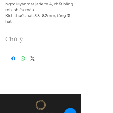
Ngọc Myanmar jadeite A, chất băng
mix nhiều màu
Kích thước hạt: 5.8–6.2mm, tổng 31
hạt
Chú ý
• Sản phẩm được gia công 100% thủ
công từ ngọc Myanmar Jadeite A hoàn
toàn thiên nhiên, không xử lý dưới bất
kỳ hình thức nào.
• Freeship trong nước. Nếu đổi trả hàng
quý khách vui lòng thanh toán chi phí
ship phát sinh.
• Quý khách nhận được hàng nếu có
nứt, rạn, lỗi,... không đúng mô tả vui
lòng liên hệ đổi trả ngay trong vòng
24h.
• Trước khi mua hàng quý khách vui