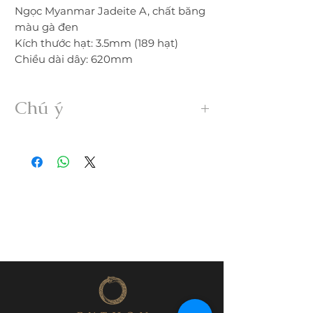
Ngọc Myanmar Jadeite A, chất băng
màu gà đen
Kích thước hạt: 3.5mm (189 hạt)
Chiều dài dây: 620mm
Chú ý
• Sản phẩm được gia công 100% thủ
công từ ngọc Myanmar Jadeite A hoàn
toàn thiên nhiên, không xử lý dưới bất
kỳ hình thức nào.
• Freeship trong nước. Nếu đổi trả hàng
quý khách vui lòng thanh toán chi phí
ship phát sinh.
• Quý khách nhận được hàng nếu có
nứt, rạn, lỗi,... không đúng mô tả vui
lòng liên hệ đổi trả ngay trong vòng
24h.
• Trước khi mua hàng quý khách vui