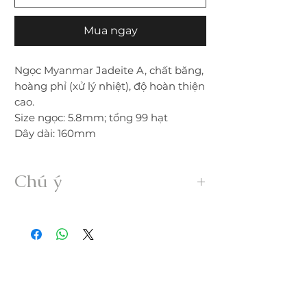
Mua ngay
Ngọc Myanmar Jadeite A, chất băng,
hoàng phỉ (xử lý nhiệt), độ hoàn thiện
cao.
Size ngọc: 5.8mm; tổng 99 hạt
Dây dài: 160mm
Chú ý
• Sản phẩm được gia công 100% thủ
công từ ngọc Myanmar Jadeite A hoàn
toàn thiên nhiên, không xử lý dưới bất
kỳ hình thức nào.
• Freeship trong nước. Nếu đổi trả hàng
quý khách vui lòng thanh toán chi phí
ship phát sinh.