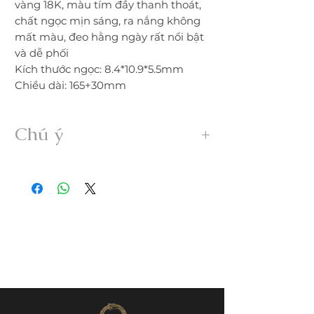
vàng 18K, màu tím đầy thanh thoát,
chất ngọc mịn sáng, ra nắng không
mất màu, đeo hằng ngày rất nổi bật
và dễ phối
Kích thước ngọc: 8.4*10.9*5.5mm
Chiều dài: 165+30mm
Chú ý
• Sản phẩm được gia công 100% thủ
công từ ngọc Myanmar Jadeite A hoàn
toàn thiên nhiên, không xử lý dưới bất
kỳ hình thức nào.
• Freeship trong nước. Nếu đổi trả hàng
quý khách vui lòng thanh toán chi phí
ship phát sinh.
• Quý khách nhận được hàng nếu có
nứt, rạn, lỗi,... không đúng mô tả vui
lòng liên hệ đổi trả ngay trong vòng
24h.