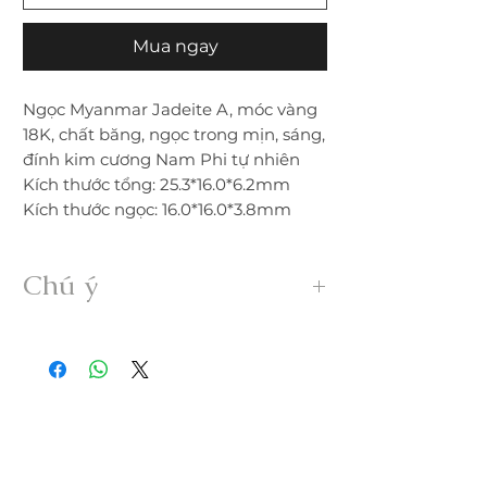
Mua ngay
Ngọc Myanmar Jadeite A, móc vàng
18K, chất băng, ngọc trong mịn, sáng,
đính kim cương Nam Phi tự nhiên
Kích thước tổng: 25.3*16.0*6.2mm
Kích thước ngọc: 16.0*16.0*3.8mm
Chú ý
• Sản phẩm được gia công 100% thủ
công từ ngọc Myanmar Jadeite A hoàn
toàn thiên nhiên, không xử lý dưới bất
kỳ hình thức nào.
• Freeship trong nước. Nếu đổi trả hàng
quý khách vui lòng thanh toán chi phí
ship phát sinh.