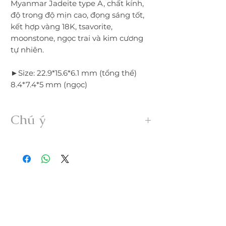
Myanmar Jadeite type A, chất kính,
độ trong độ mịn cao, đọng sáng tốt,
kết hợp vàng 18K, tsavorite,
moonstone, ngọc trai và kim cương
tự nhiên.
►Size: 22.9*15.6*6.1 mm (tổng thể)
8.4*7.4*5 mm (ngọc)
Chú ý
• Sản phẩm được gia công 100% thủ
công từ ngọc Myanmar Jadeite A hoàn
toàn thiên nhiên, không xử lý dưới bất
kỳ hình thức nào.
• Freeship trong nước. Nếu đổi trả hàng
quý khách vui lòng thanh toán chi phí
ship phát sinh.
• Quý khách nhận được hàng nếu có