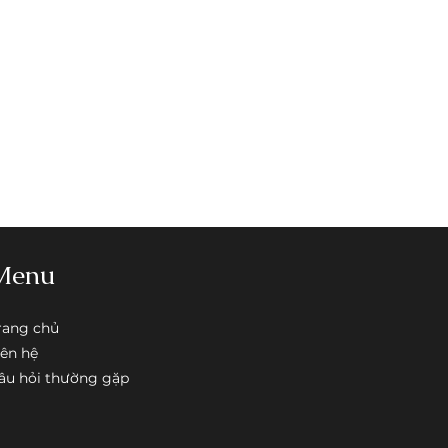
hông ra A hoàn lại 100% tiền quý
mua hàng.
i thẻ tín dụng.
Menu
rang chủ
iên hệ
âu hỏi thường gặp