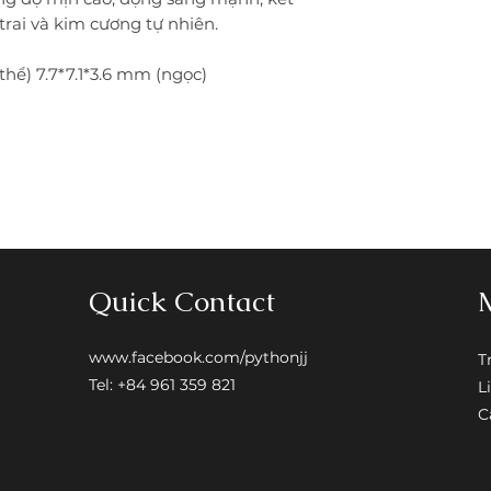
lại trọn đời, nếu k
trai và kim cương tự nhiên.
khách thanh toán 
• Hỗ trợ trả góp vớ
 thể) 7.7*7.1*3.6 mm (ngọc)
Quick Contact
www.facebook.com/pythonjj
T
Tel: +84 961 359 821
L
C