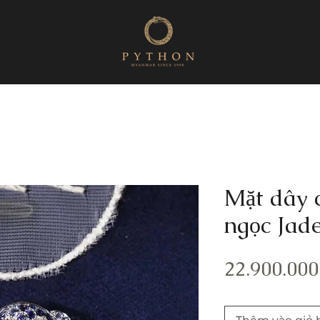
Mặt dây 
ngọc Jad
22.900.000