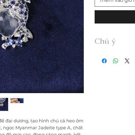
Thêm vào giỏ 
Chú ý
• Sản phẩm được g
Myanmar Jadeite A
xử lý dưới bất kỳ h
• Freeship trong n
vui lòng thanh toán
• Quý khách nhận đư
không đúng mô tả v
trong vòng 24h.
• Trước khi mua hà
thông tin sản phẩm; 
• Hàng đặt gia côn
đề đại dương, tạo hình chú cá heo ôm
đổi trả.
ắt, ngọc Myanmar Jadeite type A, chất
• Giao hàng kèm ki
ong độ mịn cao, đọng sáng mạnh, kết