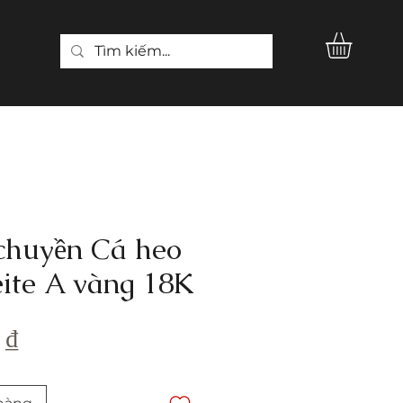
chuyền Cá heo
eite A vàng 18K
Giá
 ₫