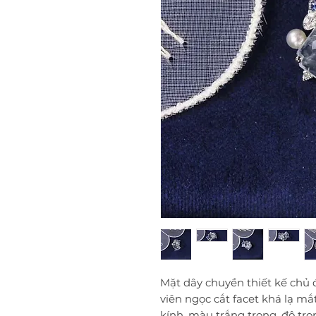
Mặt dây chuyền thiết kế chủ 
viên ngọc cắt facet khá lạ m
kính, màu trắng trong, độ tr