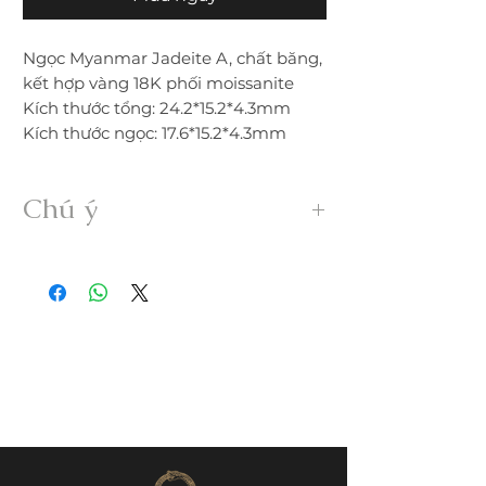
Ngọc Myanmar Jadeite A, chất băng,
kết hợp vàng 18K phối moissanite
Kích thước tổng: 24.2*15.2*4.3mm
Kích thước ngọc: 17.6*15.2*4.3mm
Chú ý
• Sản phẩm được gia công 100% thủ
công từ ngọc Myanmar Jadeite A hoàn
toàn thiên nhiên, không xử lý dưới bất
kỳ hình thức nào.
• Freeship trong nước. Nếu đổi trả hàng
quý khách vui lòng thanh toán chi phí
ship phát sinh.
• Quý khách nhận được hàng nếu có
nứt, rạn, lỗi,... không đúng mô tả vui
lòng liên hệ đổi trả ngay trong vòng
24h.