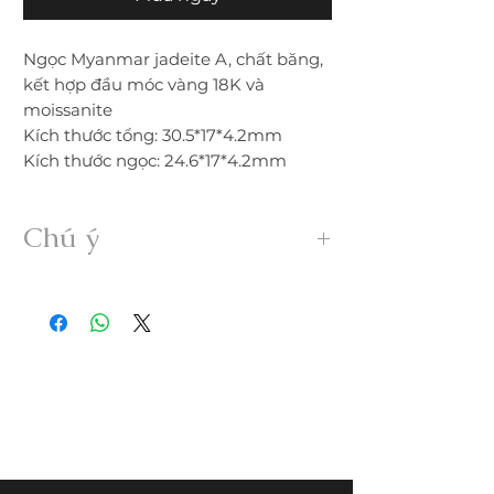
Ngọc Myanmar jadeite A, chất băng,
kết hợp đầu móc vàng 18K và
moissanite
Kích thước tổng: 30.5*17*4.2mm
Kích thước ngọc: 24.6*17*4.2mm
Chú ý
• Sản phẩm được gia công 100% thủ
công từ ngọc Myanmar Jadeite A hoàn
toàn thiên nhiên, không xử lý dưới bất
kỳ hình thức nào.
• Freeship trong nước. Nếu đổi trả hàng
quý khách vui lòng thanh toán chi phí
ship phát sinh.
• Quý khách nhận được hàng nếu có
nứt, rạn, lỗi,... không đúng mô tả vui