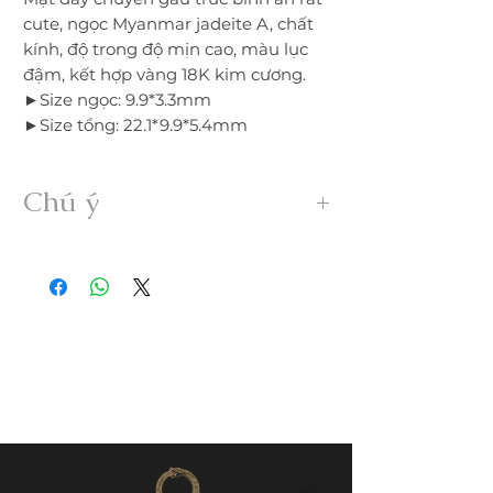
cute, ngọc Myanmar jadeite A, chất
kính, độ trong độ mịn cao, màu lục
đậm, kết hợp vàng 18K kim cương.
►Size ngọc: 9.9*3.3mm
►Size tổng: 22.1*9.9*5.4mm
Chú ý
• Sản phẩm được gia công 100% thủ
công từ ngọc Myanmar Jadeite A hoàn
toàn thiên nhiên, không xử lý dưới bất
kỳ hình thức nào.
• Freeship trong nước. Nếu đổi trả hàng
quý khách vui lòng thanh toán chi phí
ship phát sinh.
• Quý khách nhận được hàng nếu có
nứt, rạn, lỗi,... không đúng mô tả vui
lòng liên hệ đổi trả ngay trong vòng
24h.