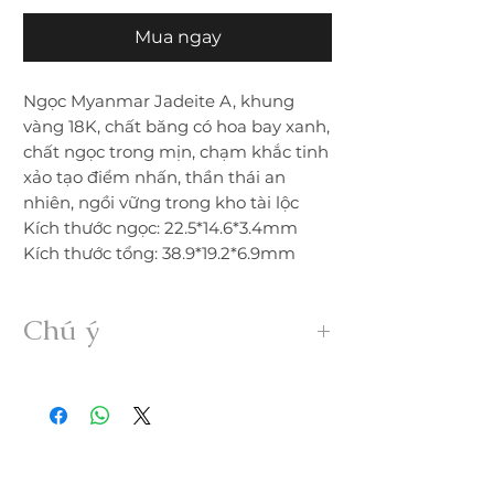
Mua ngay
Ngọc Myanmar Jadeite A, khung
vàng 18K, chất băng có hoa bay xanh,
chất ngọc trong mịn, chạm khắc tinh
xảo tạo điểm nhấn, thần thái an
nhiên, ngồi vững trong kho tài lộc
Kích thước ngọc: 22.5*14.6*3.4mm
Kích thước tổng: 38.9*19.2*6.9mm
Chú ý
• Sản phẩm được gia công 100% thủ
công từ ngọc Myanmar Jadeite A hoàn
toàn thiên nhiên, không xử lý dưới bất
kỳ hình thức nào.
• Freeship trong nước. Nếu đổi trả hàng