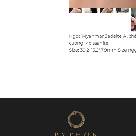
Ngọc Myanmar Jadeite A, chấ
cương Moissanite.
Size: 30.2*13.2*7.9mm Size ng