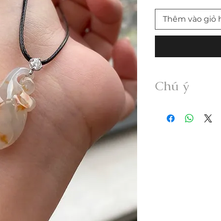
Thêm vào giỏ 
Chú ý
• Sản phẩm được g
Myanmar Jadeite A
xử lý dưới bất kỳ h
• Freeship trong n
vui lòng thanh toán
• Quý khách nhận đư
không đúng mô tả v
trong vòng 24h.
• Trước khi mua hà
thông tin sản phẩm; 
• Hàng đặt gia côn