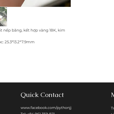
đổi trả.
• Giao hàng kèm ki
lại trọn đời, nếu k
khách thanh toán 
• Hỗ trợ trả góp vớ
t nếp băng, kết hợp vàng 18K, kim
ọc: 25.3*13.2*7.9mm
Quick Contact
www.facebook.com/pythonjj
T