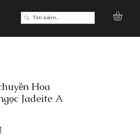
chuyền Hoa
ngọc Jadeite A
K
Giá
₫