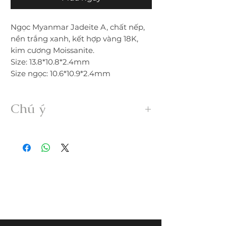
Ngọc Myanmar Jadeite A, chất nếp,
nền trắng xanh, kết hợp vàng 18K,
kim cương Moissanite.
Size: 13.8*10.8*2.4mm
Size ngọc: 10.6*10.9*2.4mm
Chú ý
• Sản phẩm được gia công 100% thủ
công từ ngọc Myanmar Jadeite A hoàn
toàn thiên nhiên, không xử lý dưới bất
kỳ hình thức nào.
• Freeship trong nước. Nếu đổi trả hàng
quý khách vui lòng thanh toán chi phí
ship phát sinh.
• Quý khách nhận được hàng nếu có
nứt, rạn, lỗi,... không đúng mô tả vui