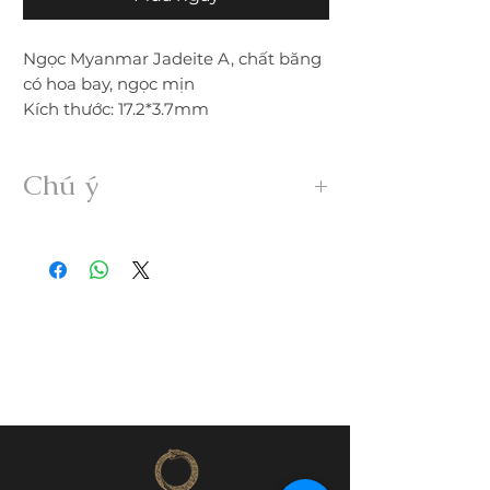
Ngọc Myanmar Jadeite A, chất băng
có hoa bay, ngọc mịn
Kích thước: 17.2*3.7mm
Chú ý
• Sản phẩm được gia công 100% thủ
công từ ngọc Myanmar Jadeite A hoàn
toàn thiên nhiên, không xử lý dưới bất
kỳ hình thức nào.
• Freeship trong nước. Nếu đổi trả hàng
quý khách vui lòng thanh toán chi phí
ship phát sinh.
• Quý khách nhận được hàng nếu có
nứt, rạn, lỗi,... không đúng mô tả vui
lòng liên hệ đổi trả ngay trong vòng
24h.
• Trước khi mua hàng quý khách vui