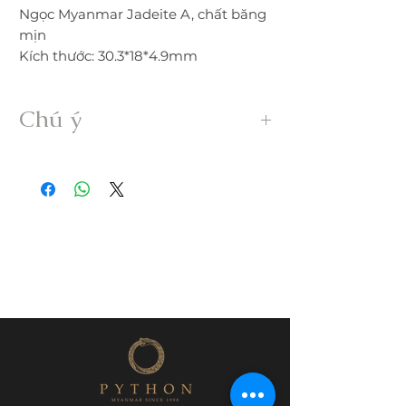
Ngọc Myanmar Jadeite A, chất băng
mịn
Kích thước: 30.3*18*4.9mm
Chú ý
• Sản phẩm được gia công 100% thủ
công từ ngọc Myanmar Jadeite A hoàn
toàn thiên nhiên, không xử lý dưới bất
kỳ hình thức nào.
• Freeship trong nước. Nếu đổi trả hàng
quý khách vui lòng thanh toán chi phí
ship phát sinh.
• Quý khách nhận được hàng nếu có
nứt, rạn, lỗi,... không đúng mô tả vui
lòng liên hệ đổi trả ngay trong vòng
24h.
• Trước khi mua hàng quý khách vui
lòng đọc kỹ thông tin sản phẩm; kích