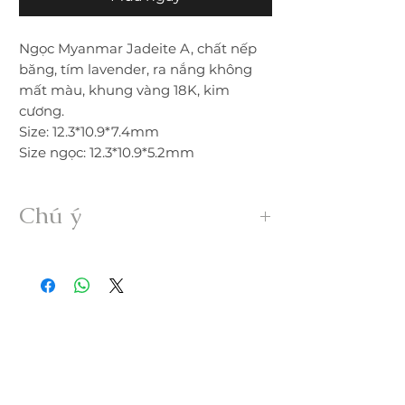
Ngọc Myanmar Jadeite A, chất nếp
băng, tím lavender, ra nắng không
mất màu, khung vàng 18K, kim
cương.
Size: 12.3*10.9*7.4mm
Size ngọc: 12.3*10.9*5.2mm
Chú ý
• Sản phẩm được gia công 100% thủ
công từ ngọc Myanmar Jadeite A hoàn
toàn thiên nhiên, không xử lý dưới bất
kỳ hình thức nào.
• Freeship trong nước. Nếu đổi trả hàng
quý khách vui lòng thanh toán chi phí
ship phát sinh.
• Quý khách nhận được hàng nếu có