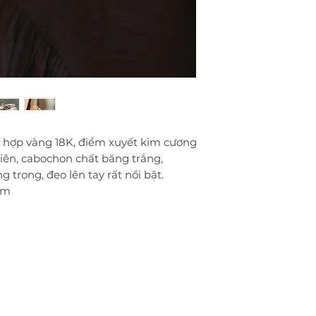
lại trọn đời, nếu k
khách thanh toán 
• Hỗ trợ trả góp vớ
 hợp vàng 18K, điểm xuyết kim cương
iên, cabochon chất băng trắng,
trọng, đeo lên tay rất nổi bật.
mm