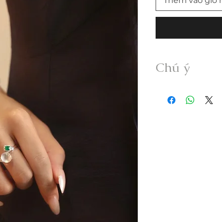
Thêm vào giỏ 
Chú ý
• Sản phẩm được g
Myanmar Jadeite A
xử lý dưới bất kỳ h
• Freeship trong n
vui lòng thanh toán
• Quý khách nhận đư
không đúng mô tả v
trong vòng 24h.
• Trước khi mua hà
thông tin sản phẩm; 
• Hàng đặt gia côn
đổi trả.
• Giao hàng kèm ki