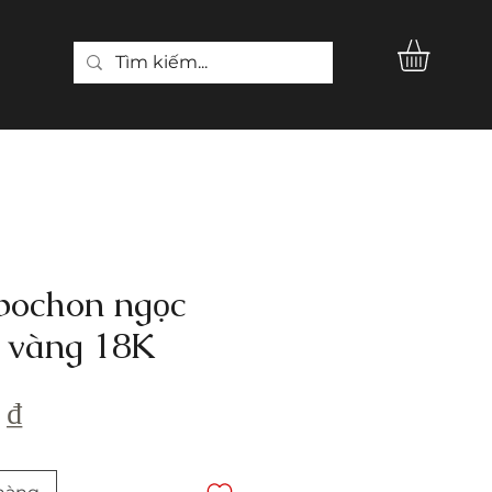
bochon ngọc
A vàng 18K
Giá
 ₫