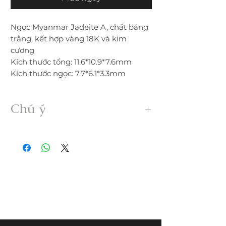
Ngọc Myanmar Jadeite A, chất băng
trắng, kết hợp vàng 18K và kim
cương
Kích thước tổng: 11.6*10.9*7.6mm
Kích thước ngọc: 7.7*6.1*3.3mm
Chú ý
• Sản phẩm được gia công 100% thủ
công từ ngọc Myanmar Jadeite A hoàn
toàn thiên nhiên, không xử lý dưới bất
kỳ hình thức nào.
• Freeship trong nước. Nếu đổi trả hàng
quý khách vui lòng thanh toán chi phí
ship phát sinh.
• Quý khách nhận được hàng nếu có
nứt, rạn, lỗi,... không đúng mô tả vui