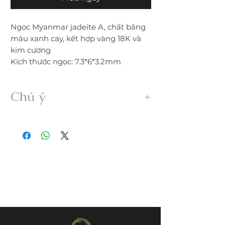
Ngọc Myanmar jadeite A, chất băng
màu xanh cay, kết hợp vàng 18K và
kim cương
Kích thước ngọc: 7.3*6*3.2mm
Chú ý
• Sản phẩm được gia công 100% thủ
công từ ngọc Myanmar Jadeite A hoàn
toàn thiên nhiên, không xử lý dưới bất
kỳ hình thức nào.
• Freeship trong nước. Nếu đổi trả hàng
quý khách vui lòng thanh toán chi phí
ship phát sinh.
• Quý khách nhận được hàng nếu có
nứt, rạn, lỗi,... không đúng mô tả vui
lòng liên hệ đổi trả ngay trong vòng
24h.