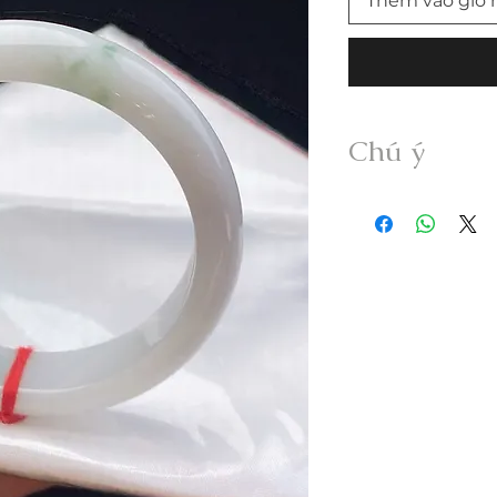
Thêm vào giỏ 
Chú ý
• Sản phẩm được g
Myanmar Jadeite A
xử lý dưới bất kỳ h
• Freeship trong n
vui lòng thanh toán
• Quý khách nhận đư
không đúng mô tả v
trong vòng 24h.
• Trước khi mua hà
thông tin sản phẩm; 
• Hàng đặt gia côn
đổi trả.
• Giao hàng kèm ki