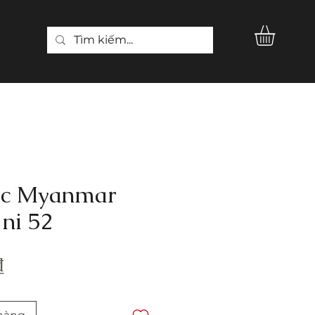
ọc Myanmar
 ni 52
Giá
₫