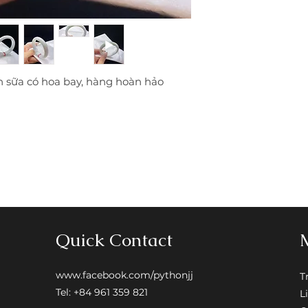
lại trọn đời, nếu k
khách thanh toán 
• Hỗ trợ trả góp vớ
 sữa có hoa bay, hàng hoàn hảo
Quick Contact
www.facebook.com/pythonjj
T
Tel: +84 961 359 821
L