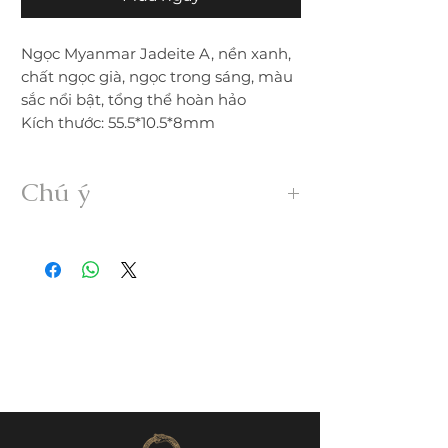
Ngọc Myanmar Jadeite A, nền xanh,
chất ngọc già, ngọc trong sáng, màu
sắc nổi bật, tổng thể hoàn hảo
Kích thước: 55.5*10.5*8mm
Chú ý
• Sản phẩm được gia công 100% thủ
công từ ngọc Myanmar Jadeite A hoàn
toàn thiên nhiên, không xử lý dưới bất
kỳ hình thức nào.
• Freeship trong nước. Nếu đổi trả hàng
quý khách vui lòng thanh toán chi phí
ship phát sinh.
• Quý khách nhận được hàng nếu có
nứt, rạn, lỗi,... không đúng mô tả vui
lòng liên hệ đổi trả ngay trong vòng
24h.