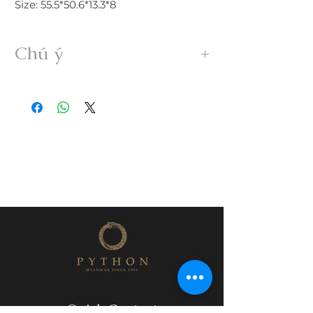
Size: 55.5*50.6*13.3*8
Chú ý
• Sản phẩm được gia công 100% thủ
công từ ngọc Myanmar Jadeite A hoàn
toàn thiên nhiên, không xử lý dưới bất
kỳ hình thức nào.
• Freeship trong nước. Nếu đổi trả hàng
quý khách vui lòng thanh toán chi phí
ship phát sinh.
• Quý khách nhận được hàng nếu có
nứt, rạn, lỗi,... không đúng mô tả vui
lòng liên hệ đổi trả ngay trong vòng
24h.
• Trước khi mua hàng quý khách vui
lòng đọc kỹ thông tin sản phẩm; kích
thước, sớ rạn, lỗi,...
• Hàng đặt gia công theo yêu cầu vui
lòng không đổi trả.
Quick Contact