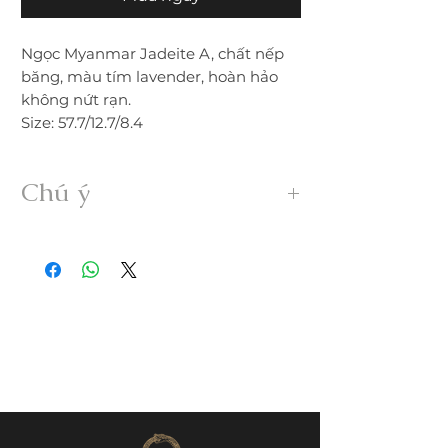
Ngọc Myanmar Jadeite A, chất nếp
băng, màu tím lavender, hoàn hảo
không nứt rạn.
Size: 57.7/12.7/8.4
Chú ý
• Sản phẩm được gia công 100% thủ
công từ ngọc Myanmar Jadeite A hoàn
toàn thiên nhiên, không xử lý dưới bất
kỳ hình thức nào.
• Freeship trong nước. Nếu đổi trả hàng
quý khách vui lòng thanh toán chi phí
ship phát sinh.
• Quý khách nhận được hàng nếu có
nứt, rạn, lỗi,... không đúng mô tả vui
lòng liên hệ đổi trả ngay trong vòng
24h.