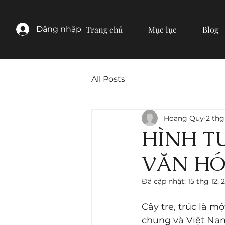
Đăng nhập
Trang chủ
Mục lục
Blog
All Posts
Hoang Quy
2 thg
HÌNH T
VĂN HÓ
Đã cập nhật:
15 thg 12, 
Cây tre, trúc là m
chung và Việt Nam