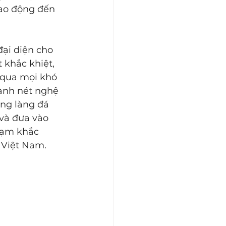
ao động đến 
đại diện cho 
 khắc khiệt, 
 qua mọi khó 
ành nét nghệ 
ong làng đá 
 và đưa vào 
hạm khắc 
 Việt Nam.