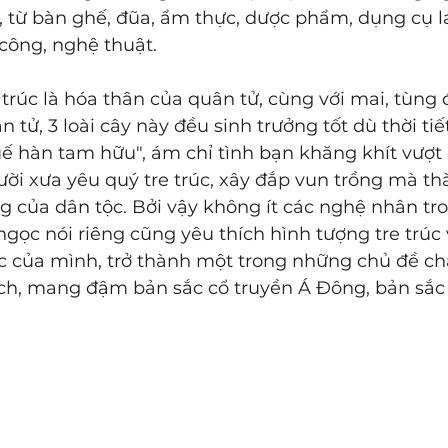
từ bàn ghế, đũa, ẩm thực, dược phẩm, dụng cụ l
công, nghệ thuật.
 trúc là hóa thân của quân tử, cùng với mai, tùng 
 tử, 3 loài cây này đều sinh trưởng tốt dù thời tiết
tuế hàn tam hữu", ám chỉ tình bạn khăng khít vượt
ời xưa yêu quý tre trúc, xây đắp vun trồng mà th
g của dân tộc. Bởi vậy không ít các nghệ nhân tr
gọc nói riêng cũng yêu thích hình tượng tre trúc
c của mình, trở thành một trong những chủ đề c
ch, mang đậm bản sắc cổ truyền Á Đông, bản sắc