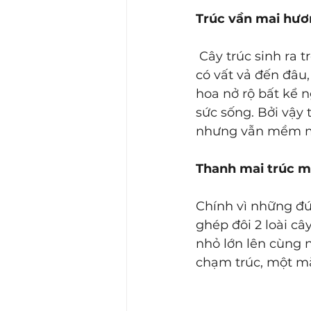
Trúc vần mai hư
 Cây trúc sinh ra trong đá, những đốt trúc vững chãi, lá trúc đẹp đẽ, xanh tươi, dù 
có vất vả đến đâu
hoa nở rộ bất kể 
sức sống. Bởi vậy
nhưng vẫn mềm m
Thanh mai trúc 
Chính vì những đứ
ghép đôi 2 loài câ
nhỏ lớn lên cùng 
chạm trúc, một m