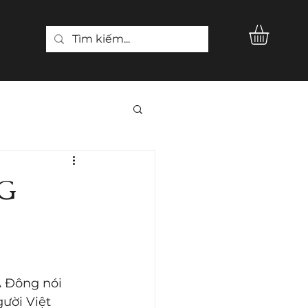
G
Á Đông nói 
ười Việt 