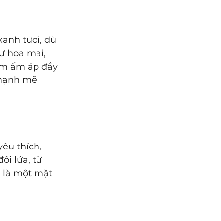
ư hoa mai, 
hơm ấm áp đầy 
 mạnh mẽ 
êu thích, 
ôi lứa, từ 
 là một mặt 